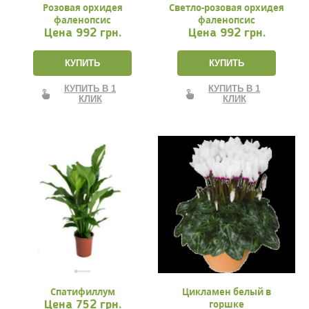
Розовая орхидея
Светло-розовая орхидея
фаленопсис
фаленопсис
Цена
992 грн.
Цена
992 грн.
КУПИТЬ
КУПИТЬ
КУПИТЬ В 1
КУПИТЬ В 1
КЛИК
КЛИК
Спатифиллум
Цикламен белый в
горшке
Цена
752 грн.