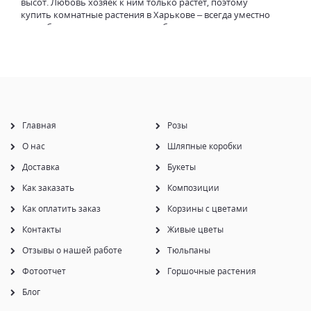
высот. Любовь хозяек к ним только растет, поэтому
купить комнатные растения в Харькове – всегда уместно
для себя или в качестве подарка близким и родным
людям.
Роль комнатных растений в доме
Комнатные растения превосходно дополняют любой
интерьер, но приобретение горшечного питомца может
стать сыграть не только эстетическую, но и практическую
роль в обустройстве помещения:
Главная
Розы
Обогащение воздуха кислородом;
О нас
Шляпные коробки
Положительное воздействие на нервную систему
Доставка
Букеты
человека;
Привносят в жилище или офис уют и свежесть;
Как заказать
Композиции
Некоторые виды способны поглощать токсичные
вещества из воздуха;
Как оплатить заказ
Корзины с цветами
Экзотические и цветущие виды добавляют
Контакты
Живые цветы
статусности и престижности офисным и жилым
помещениям.
Отзывы о нашей работе
Тюльпаны
Каталог комнатных растений
Фотоотчет
Горшочные растения
интернет-магазина Цветкоф
Блог