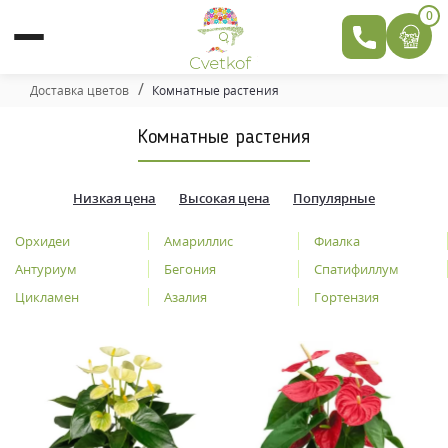
0
Доставка цветов
Комнатные растения
Комнатные растения
Низкая цена
Высокая цена
Популярные
Орхидеи
Амариллис
Фиалка
Антуриум
Бегония
Спатифиллум
Цикламен
Азалия
Гортензия