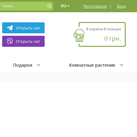
|
Регистрация
Вход
RU
Открыть чат
В корзине
0
позиции
0 грн.
Открыть чат
Подарки
Комнатные растения