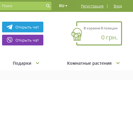
|
Регистрация
Вход
RU
Открыть чат
В корзине
0
позиции
0 грн.
Открыть чат
Подарки
Комнатные растения