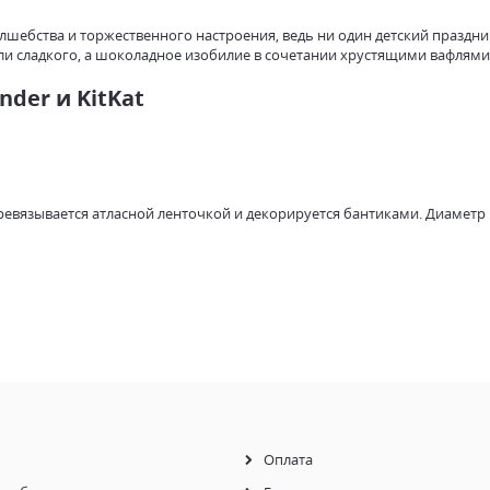
волшебства и торжественного настроения, ведь ни один детский праздни
ели сладкого, а шоколадное изобилие в сочетании хрустящими вафлями
nder и KitKat
вязывается атласной ленточкой и декорируется бантиками. Диаметр го
h.ua всегда поможет Вам в этом!
Оплата