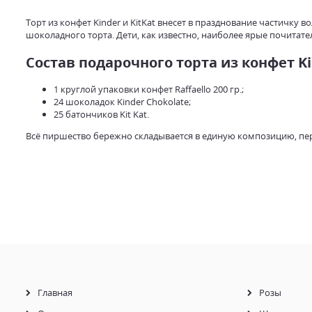
Торт из конфет Kinder и KitKat внесет в празднование частичку 
шоколадного торта. Дети, как известно, наиболее ярые почитат
Состав подарочного торта из конфет Ki
1 круглой упаковки конфет Raffaello 200 гр.;
24 шоколадок Kinder Chokolate;
25 батончиков Kit Kat.
Всё пиршество бережно складывается в единую композицию, пере
Побалуйте любимых конфетным пиршеством, а магазин cvetkof.k
Главная
Розы