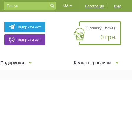
|
Реєстрація
Вхід
UA
Відкрити чат
В кошику
0
позиції
0 грн.
Відкрити чат
Подарунки
Кімнатні рослини