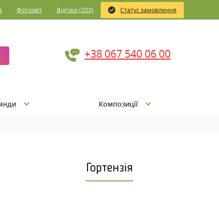
а
Фотозвіт
Відгуки (203)
Статус замовлення
+38 067 540 06 00
янди
Композиції
Гортензія