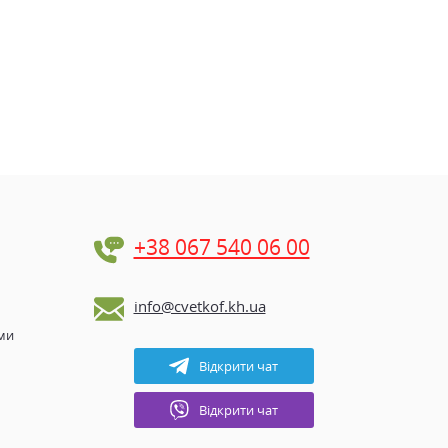
+38 067 540 06 00
info@cvetkof.kh.ua
ами
Відкрити чат
Відкрити чат