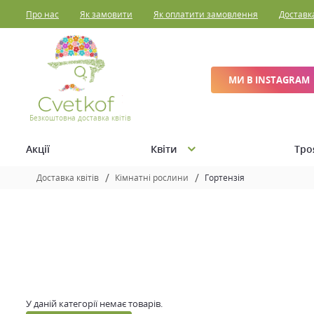
Про нас
Як замовити
Як оплатити замовлення
Доставк
МИ В INSTAGRAM
Безкоштовна доставка квітів
Акції
Квіти
Тро
Доставка квітів
Кімнатні рослини
Гортензія
У даній категорії немає товарів.