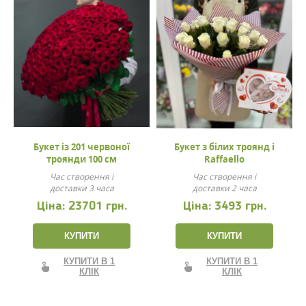
Букет із 201 червоної
Букет з білих троянд і
троянди 100 см
Raffaello
Час створення і
Час створення і
доставки 3 часа
доставки 2 часа
Ціна:
23701 грн.
Ціна:
3493 грн.
КУПИТИ
КУПИТИ
КУПИТИ В 1
КУПИТИ В 1
КЛІК
КЛІК