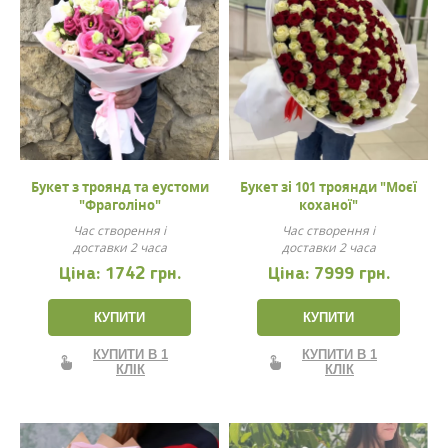
Букет з троянд та еустоми
Букет зі 101 троянди "Моєї
"Фраголіно"
коханої"
Час створення і
Час створення і
доставки 2 часа
доставки 2 часа
Ціна:
1742 грн.
Ціна:
7999 грн.
КУПИТИ
КУПИТИ
КУПИТИ В 1
КУПИТИ В 1
КЛІК
КЛІК