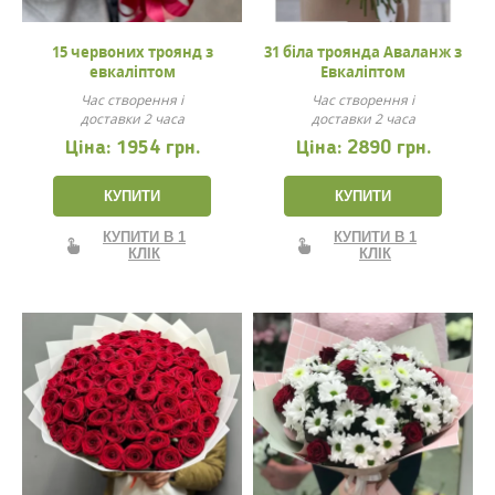
15 червоних троянд з
31 біла троянда Аваланж з
евкаліптом
Евкаліптом
Час створення і
Час створення і
доставки 2 часа
доставки 2 часа
Ціна:
1954 грн.
Ціна:
2890 грн.
КУПИТИ
КУПИТИ
КУПИТИ В 1
КУПИТИ В 1
КЛІК
КЛІК