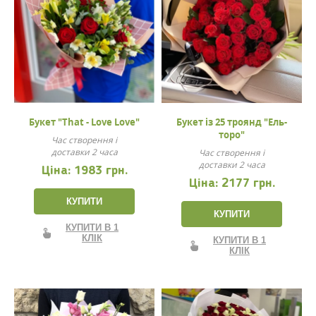
Букет "That - Love Love"
Букет із 25 троянд "Ель-
торо"
Час створення і
доставки 2 часа
Час створення і
доставки 2 часа
Ціна:
1983 грн.
Ціна:
2177 грн.
КУПИТИ
КУПИТИ
КУПИТИ В 1
КЛІК
КУПИТИ В 1
КЛІК