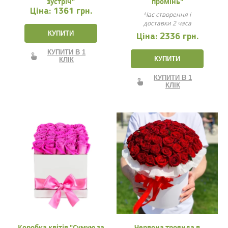
зустріч"
промінь"
Ціна:
1361 грн.
Час створення і
доставки 2 часа
КУПИТИ
Ціна:
2336 грн.
КУПИТИ В 1
КУПИТИ
КЛІК
КУПИТИ В 1
КЛІК
Коробка квітів "Сумую за
Червона троянда в