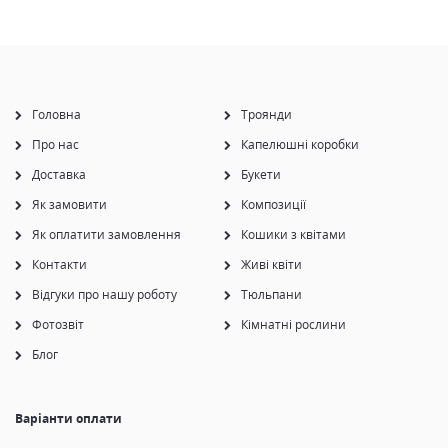
Головна
Троянди
Про нас
Капелюшні коробки
Доставка
Букети
Як замовити
Композиції
Як оплатити замовлення
Кошики з квітами
Контакти
Живі квіти
Відгуки про нашу роботу
Тюльпани
Фотозвіт
Кімнатні рослини
Блог
Варіанти оплати