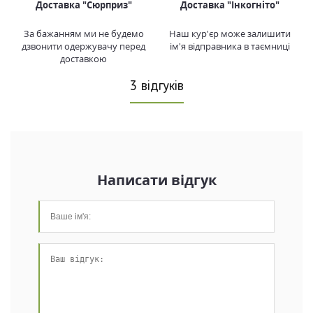
Доставка "Сюрприз"
Доставка "Інкогніто"
За бажанням ми не будемо
Наш кур'єр може залишити
дзвонити одержувачу перед
ім'я відправника в таємниці
доставкою
3 відгуків
Написати відгук