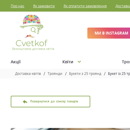
Про нас
Як замовити
Як оплатити замовлення
Доставк
МИ В INSTAGRAM
Безкоштовна доставка квітів
Акції
Квіти
Тро
Доставка квітів
Троянди
Букети з 25 троянд
Букет із 25 
Повернутися до списку товарів