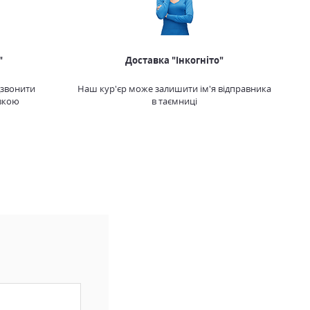
"
Доставка "Інкогніто"
дзвонити
Наш кур'єр може залишити ім'я відправника
вкою
в таємниці