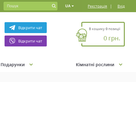
|
Реєстрація
Вхід
UA
Відкрити чат
В кошику
0
позиції
0 грн.
Відкрити чат
Подарунки
Кімнатні рослини