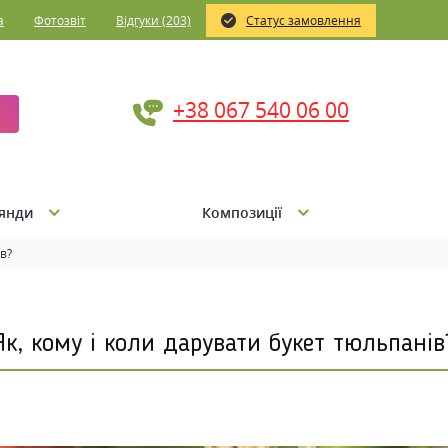
а
Фотозвіт
Відгуки (203)
Статус замовлення
+38 067 540 06 00
янди
Композиції
в?
Як, кому і коли дарувати букет тюльпанів