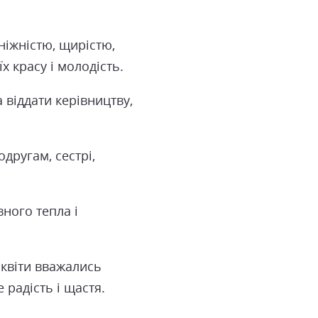
ніжністю, щирістю,
х красу і молодість.
 віддати керівництву,
другам, сестрі,
ного тепла і
 квіти вважались
радість і щастя.