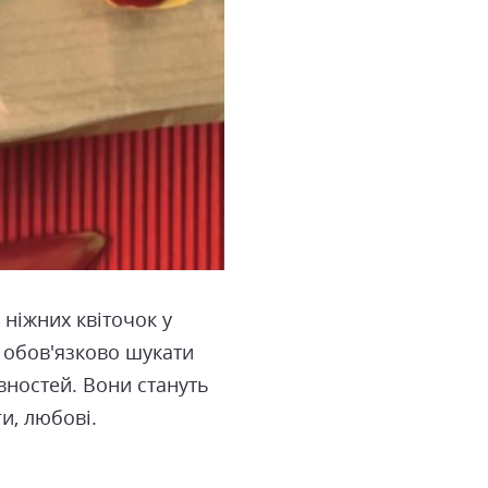
ніжних квіточок у
е обов'язково шукати
вностей. Вони стануть
ги, любові.