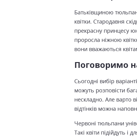
Батьківщиною тюльпані
квітки. Стародавня схі
прекрасну принцесу юна
проросла ніжною квітко
вони вважаються квіта
Поговоримо н
Сьогодні вибір варіант
можуть розповісти бага
нескладно. Але варто 
відтінків можна наповн
Червоні тюльпани уніве
Такі квіти підійдуть і 