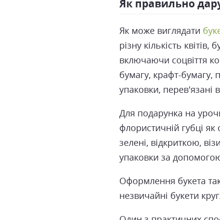
Як правильно дар
Як може виглядати
бук
різну кількість квітів,
включаючи соцвіття кон
бумагу, крафт-бумагу, 
упаковки, перев'язані 
Для подарунка на уроч
флористичній губці як 
зелені, відкриткою, ві
упаковки за допомогою
Оформлення букета тако
незвичайні букети кру
Один з практичних спо