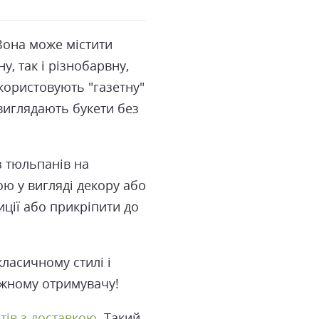
Вона може містити
у, так і різнобарвну,
икористовують "газетну"
 виглядають букети без
 з тюльпанів на
ю у вигляді декору або
иції або прикріпити до
класичному стилі і
ожному отримувачу!
тів з доставкою
. Такий