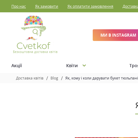
Про нас
Як замовити
Як оплатити замовлення
Доставк
МИ В INSTAGRAM
Безкоштовна доставка квітів
Акції
Квіти
Тро
Доставка квітів
Blog
Як, кому і коли дарувати букет тюльпані