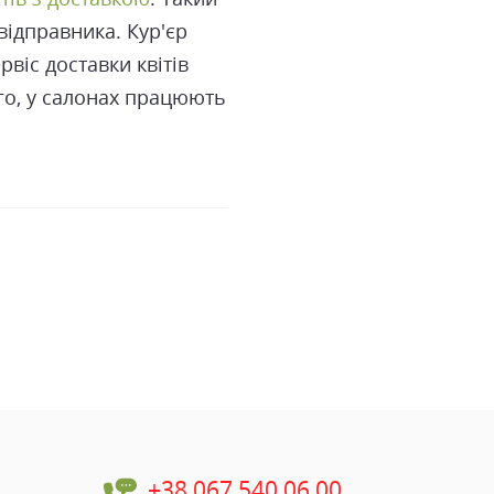
відправника. Кур'єр
віс доставки квітів
ого, у салонах працюють
+38 067 540 06 00