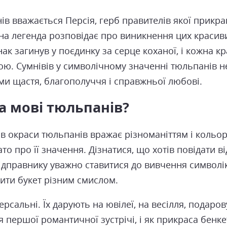
в вважається Персія, герб правителів якої прикр
дна легенда розповідає про виникнення цих красив
к загинув у поєдинку за серце коханої, і кожна кр
ю. Сумнівів у символічному значенні тюльпанів не
ми щастя, благополуччя і справжньої любові.
а мові тюльпанів?
ів окраси тюльпанів вражає різноманіттям і кольо
то про її значення. Дізнатися, що хотів повідати в
відправнику уважно ставитися до вивчення символі
ити букет різним смислом.
рсальні. Їх дарують на ювілеї, на весілля, подаро
для першої романтичної зустрічі, і як прикраса бенк