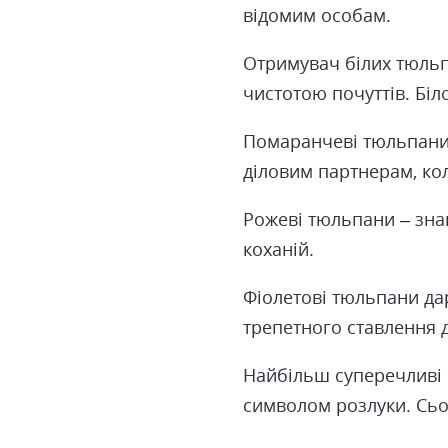
відомим особам.
Отримувач білих тюльп
чистотою почуттів. Біл
Помаранчеві тюльпани –
діловим партнерам, ко
Рожеві тюльпани – знак
коханій.
Фіолетові тюльпани дар
трепетного ставлення 
Найбільш суперечливі 
символом розлуки. Сьог