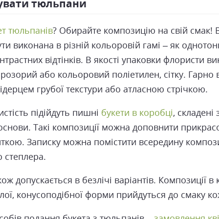
увати тюльпани
ет тюльпанів
? Обирайте композицію на свій смак! 
 бути виконана в різній кольоровій гамі – як однотонн
трастних відтінків. В якості упаковки флористи в
прозорий або кольоровий поліетилен, сітку. Гарно
відерцем грубої текстури або атласною стрічкою.
истість підійдуть пишні
букети в коробці
, складені
основи. Такі композиції можна доповнити прикрасо
зиткою. Записку можна помістити всередину композ
 степлера.
ж допускається в безлічі варіантів. Композиції в 
глої, конусоподібної форми прийдуться до смаку к
собів подання букета з тюльпанів –
замовлення кві