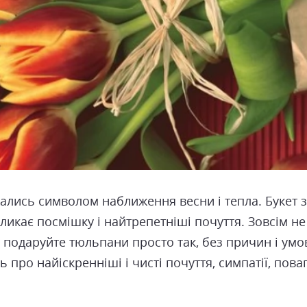
лись символом наближення весни і тепла. Букет з 
ликає посмішку і найтрепетніші почуття. Зовсім н
 подаруйте тюльпани просто так, без причин і умо
 про найіскренніші і чисті почуття, симпатії, пова