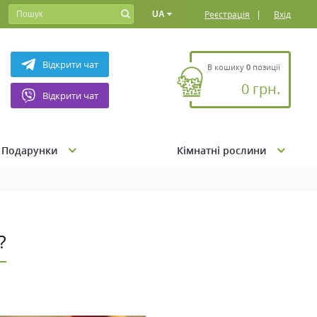
|
Реєстрація
Вхід
UA
Відкрити чат
В кошику
0
позиції
0 грн.
Відкрити чат
Подарунки
Кімнатні рослини
?