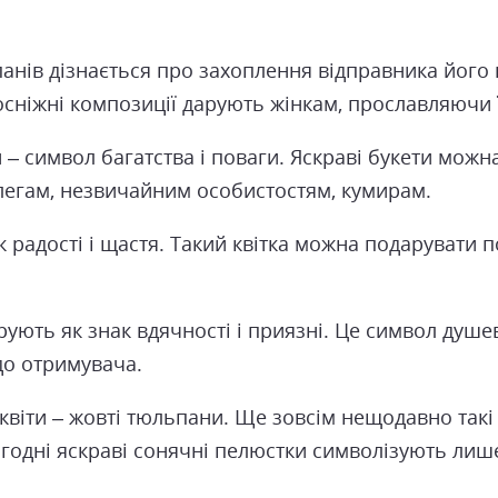
анів дізнається про захоплення відправника його 
осніжні композиції дарують жінкам, прославляючи ї
 символ багатства і поваги. Яскраві букети можна
легам, незвичайним особистостям, кумирам.
 радості і щастя. Такий квітка можна подарувати по
ують як знак вдячності і приязні. Це символ душев
до отримувача.
квіти – жовті тюльпани. Ще зовсім нещодавно такі
одні яскраві сонячні пелюстки символізують лише 