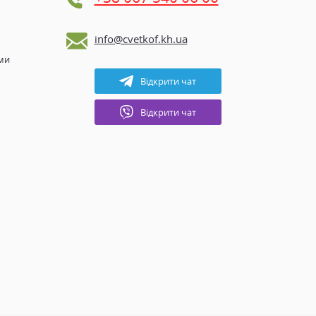
info@cvetkof.kh.ua
ами
Відкрити чат
Відкрити чат