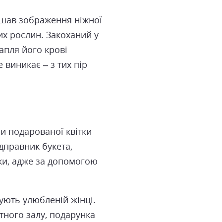
ашав зображення ніжної
их рослин. Закоханий у
апля його крові
 виникає – з тих пір
ри подарованої квітки
ідправник букета,
ки, адже за допомогою
вують улюбленій жінці.
етного залу, подарунка