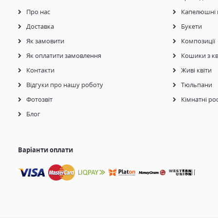
Про нас
Капелюшні 
Доставка
Букети
Як замовити
Композиції
Як оплатити замовлення
Кошики з кв
Контакти
Живі квіти
Відгуки про нашу роботу
Тюльпани
Фотозвіт
Кімнатні ро
Блог
Варіанти оплати