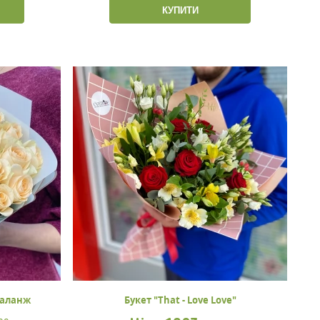
КУПИТИ
валанж
Букет "That - Love Love"