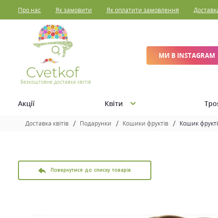
Про нас
Як замовити
Як оплатити замовлення
Доставк
МИ В INSTAGRAM
Безкоштовна доставка квітів
Акції
Квіти
Тро
Доставка квітів
Подарунки
Кошики фруктів
Кошик фрукті
Повернутися до списку товарів