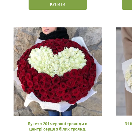
КУПИТИ
Букет з 201 червоні троянди в
31 
центрі серця з білих троянд.