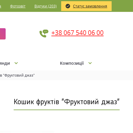
а
Фотозвіт
Відгуки (203)
Статус замовлення
+38 067 540 06 00
янди
Композиції
в "Фруктовий джаз"
Кошик фруктів "Фруктовий джаз"