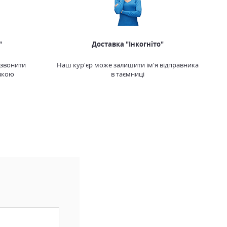
"
Доставка "Інкогніто"
дзвонити
Наш кур'єр може залишити ім'я відправника
вкою
в таємниці