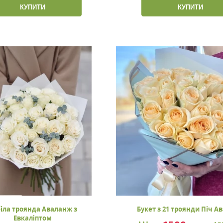
КУПИТИ
КУПИТИ
біла троянда Аваланж з
Букет з 21 троянди Піч А
Евкаліптом