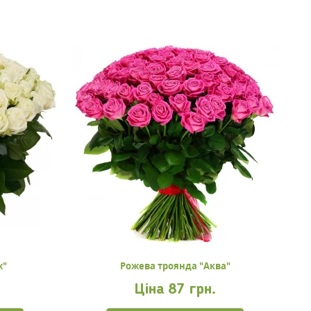
ж"
Рожева троянда "Аква"
Ціна
87 грн.