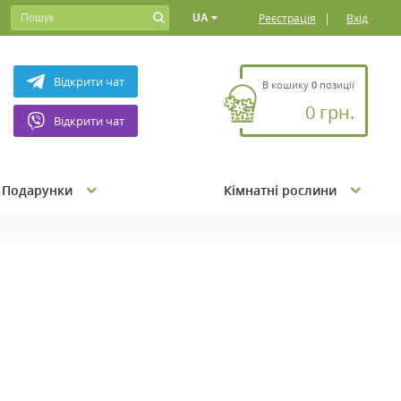
|
Реєстрація
Вхід
UA
Відкрити чат
В кошику
0
позиції
0 грн.
Відкрити чат
Подарунки
Кімнатні рослини