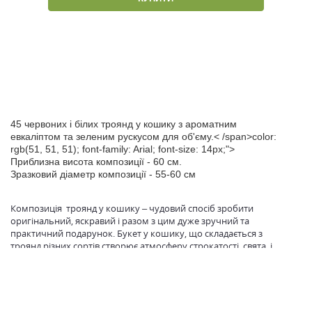
45 червоних і білих троянд у кошику з ароматним
евкаліптом та зеленим рускусом для об'єму.< /span>color:
rgb(51, 51, 51); font-family: Arial; font-size: 14px;">
Приблизна висота композиції - 60 см.
Зразковий діаметр композиції - 55-60 см
Композиція троянд у кошику – чудовий спосіб зробити
оригінальний, яскравий і разом з цим дуже зручний та
практичний подарунок. Букет у кошику, що складається з
троянд різних сортів створює атмосферу строкатості, свята, і
кожен відтінок вносить своє символічне значення в емоційний
посил даремного букета:
Червоні - символізують пристрасне кохання;
Білі – чистоту намірів;