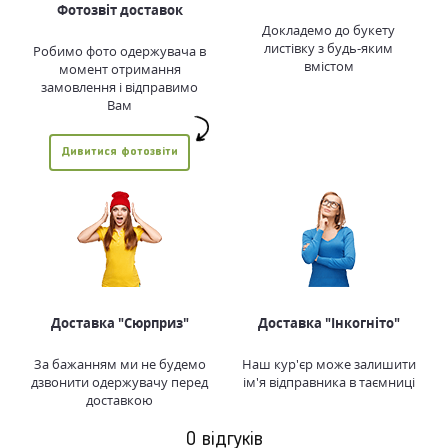
Фотозвіт доставок
Докладемо до букету
листівку з будь-яким
Робимо фото одержувача в
вмістом
момент отримання
замовлення і відправимо
Вам
Дивитися фотозвіти
Доставка "Сюрприз"
Доставка "Інкогніто"
За бажанням ми не будемо
Наш кур'єр може залишити
дзвонити одержувачу перед
ім'я відправника в таємниці
доставкою
0 відгуків