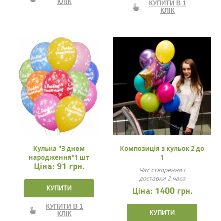
КЛІК
КУПИТИ В 1
КЛІК
Кулька "З днем
Композиція з кульок 2 до
народження"1 шт
1
Ціна:
91 грн.
Час створення і
доставки 2 часа
КУПИТИ
Ціна:
1400 грн.
КУПИТИ В 1
КУПИТИ
КЛІК