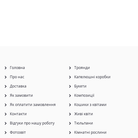
Головна
Троянди
Про нас
Капелюшні коробки
Доставка
Букети
Як замовити
Композиції
Як оплатити замовлення
Кошики з квітами
Контакти
Живі квіти
Відгуки про нашу роботу
Тюльпани
Фотозвіт
Кімнатні рослини