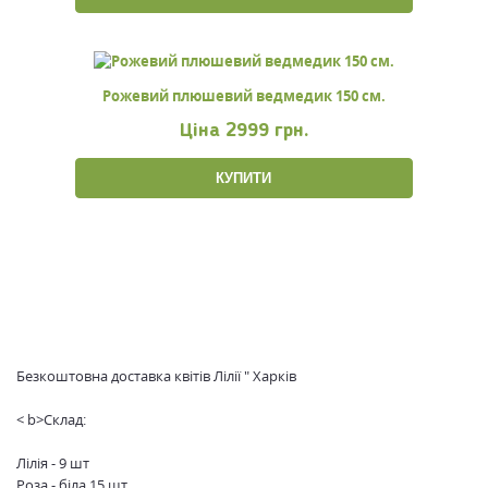
Рожевий плюшевий ведмедик 150 см.
Ціна
2999 грн.
КУПИТИ
Безкоштовна доставка квітів Лілії " Харків
< b>Склад:
Лілія - 9 шт
Роза - біла 15 шт