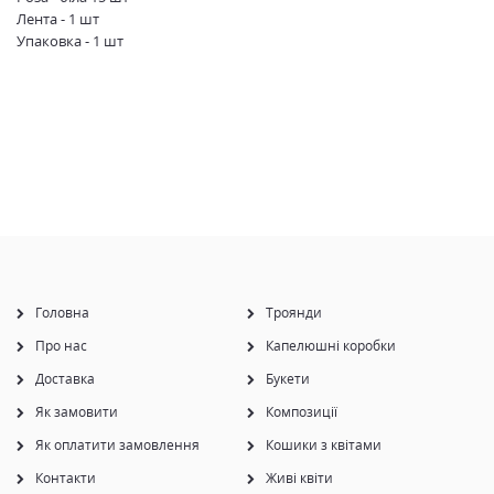
Лента - 1 шт
Упаковка - 1 шт
Букет з рожевих лілій та білих троянд допоможе створити
незабутнє враження на кохану, розповість про тонкий смак і
наміри дарувальника. На мові квітів, білі троянди символізують
щире кохання, але на відміну від червоної сестри, кохання не
пристрасне, а скоріше чисте, ніжне і трепетне. Біла «цариця
квітів» у поєднанні з рожевими ліліями відображає глибоке
почуття захоплення та поваги.
Такий букет чудово підходить як подарунок амбітним
молодим дівчатам та віковим жінкам. Але символічне
посилання квіткового презенту не обов'язково має нести
Головна
Троянди
романтичне посилання. Обдаровувати їм можна близьких і
шанованих людей з нагоди свята, або як символічний знак
Про нас
Капелюшні коробки
уваги. » пропонує здійснити швидку і безкоштовну доставку
букета з рожевих лілій і білих троянд додому або роботу особи,
Доставка
Букети
що обдаровується. Даруйте близьким квіти якнайчастіше, і
Як замовити
Композиції
посмішка ніколи не покине їхні обличчя.
Як оплатити замовлення
Кошики з квітами
Контакти
Живі квіти