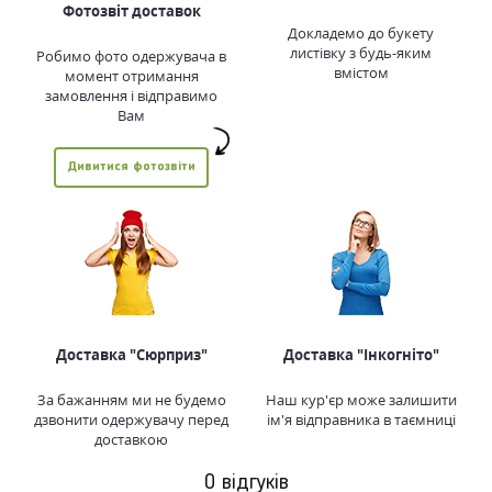
Фотозвіт доставок
Докладемо до букету
листівку з будь-яким
Робимо фото одержувача в
вмістом
момент отримання
замовлення і відправимо
Вам
Дивитися фотозвіти
Доставка "Сюрприз"
Доставка "Інкогніто"
За бажанням ми не будемо
Наш кур'єр може залишити
дзвонити одержувачу перед
ім'я відправника в таємниці
доставкою
0 відгуків