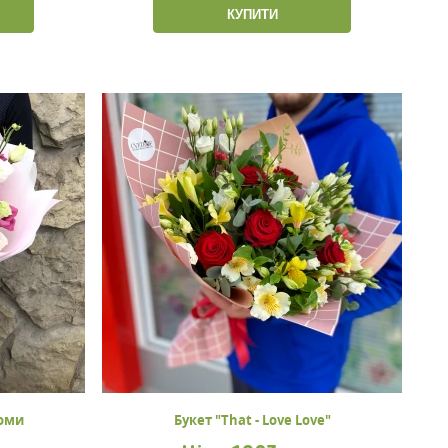
КУПИТИ
томи
Букет "That - Love Love"