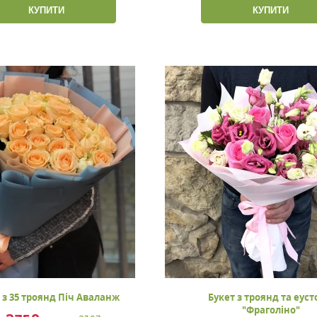
КУПИТИ
КУПИТИ
 з 35 троянд Піч Аваланж
Букет з троянд та еус
"Фраголіно"