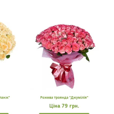
аланж"
Рожева троянда "Джумілія"
Ціна
79 грн.