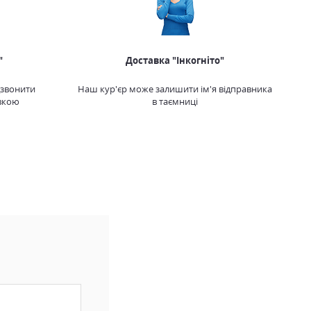
"
Доставка "Інкогніто"
дзвонити
Наш кур'єр може залишити ім'я відправника
вкою
в таємниці