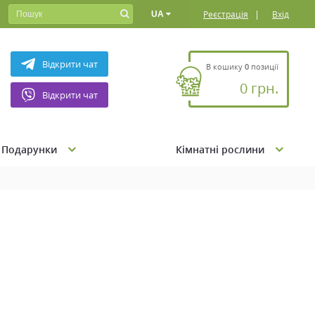
|
Реєстрація
Вхід
UA
Відкрити чат
В кошику
0
позиції
0 грн.
Відкрити чат
Подарунки
Кімнатні рослини