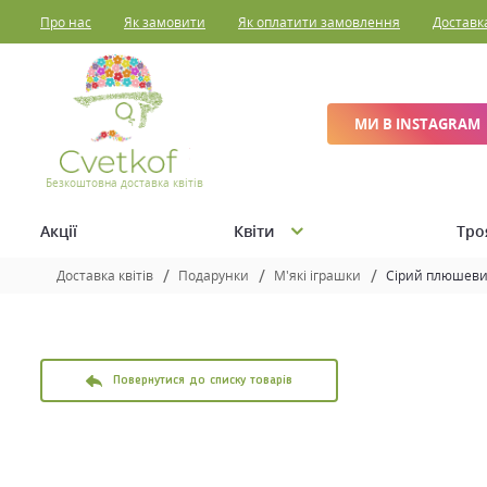
Про нас
Як замовити
Як оплатити замовлення
Доставк
МИ В INSTAGRAM
Безкоштовна доставка квітів
Акції
Квіти
Тро
Доставка квітів
Подарунки
М'які іграшки
Сірий плюшеви
Повернутися до списку товарів