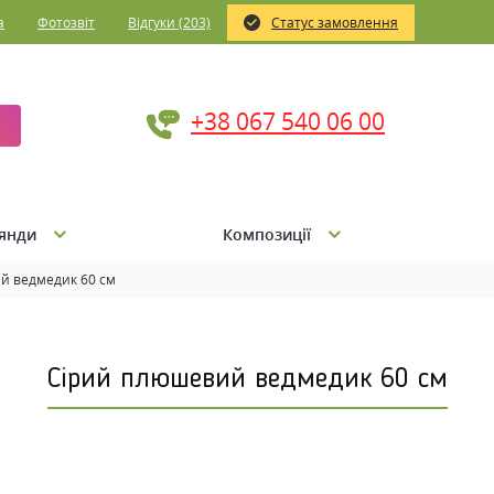
а
Фотозвіт
Відгуки (203)
Статус замовлення
+38 067 540 06 00
янди
Композиції
й ведмедик 60 см
Сірий плюшевий ведмедик 60 см