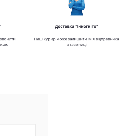
"
Доставка "Інкогніто"
дзвонити
Наш кур'єр може залишити ім'я відправника
вкою
в таємниці