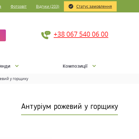
а
Фотозвіт
Відгуки (203)
Статус замовлення
+38 067 540 06 00
янди
Композиції
евий у горщику
Антуріум рожевий у горщику