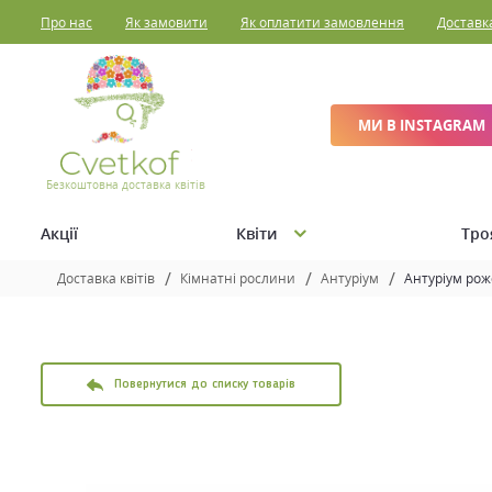
Про нас
Як замовити
Як оплатити замовлення
Доставк
МИ В INSTAGRAM
Безкоштовна доставка квітів
Акції
Квіти
Тро
Доставка квітів
Кімнатні рослини
Антуріум
Антуріум рож
Повернутися до списку товарів