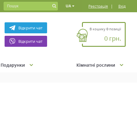
|
Реєстрація
Вхід
UA
Відкрити чат
В кошику
0
позиції
0 грн.
Відкрити чат
Подарунки
Кімнатні рослини