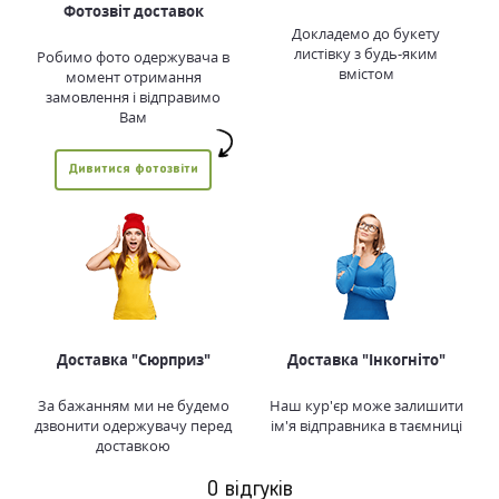
Фотозвіт доставок
Докладемо до букету
листівку з будь-яким
Робимо фото одержувача в
вмістом
момент отримання
замовлення і відправимо
Вам
Дивитися фотозвіти
Доставка "Сюрприз"
Доставка "Інкогніто"
За бажанням ми не будемо
Наш кур'єр може залишити
дзвонити одержувачу перед
ім'я відправника в таємниці
доставкою
0 відгуків